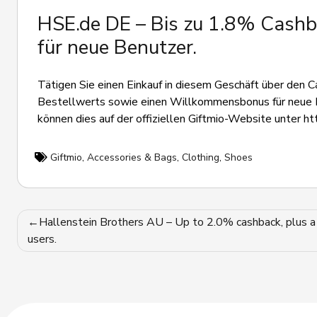
HSE.de DE – Bis zu 1.8% Cash
für neue Benutzer.
Tätigen Sie einen Einkauf in diesem Geschäft über den C
Bestellwerts sowie einen Willkommensbonus für neue B
können dies auf der offiziellen Giftmio-Website unter htt
Giftmio
,
Accessories & Bags
,
Clothing
,
Shoes
Post
Hallenstein Brothers AU – Up to 2.0% cashback, plus 
users.
navigation