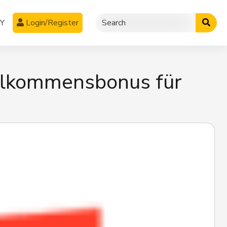
CY
Login/Register
illkommensbonus für